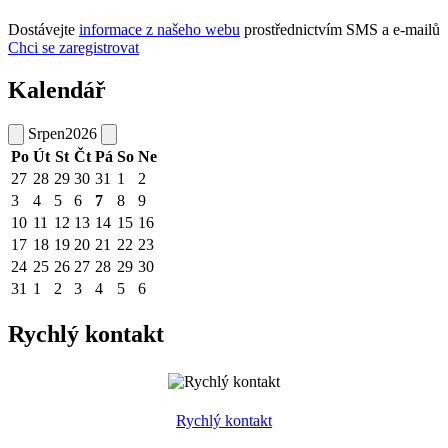
Dostávejte
informace z našeho webu
prostřednictvím SMS a e-mailů
Chci se zaregistrovat
Kalendář
Srpen
2026
Po
Út
St
Čt
Pá
So
Ne
27
28
29
30
31
1
2
3
4
5
6
7
8
9
10
11
12
13
14
15
16
17
18
19
20
21
22
23
24
25
26
27
28
29
30
31
1
2
3
4
5
6
Rychlý kontakt
Rychlý kontakt