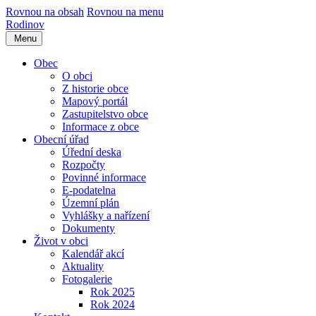
Rovnou na obsah
Rovnou na menu
Rodinov
Menu
Obec
O obci
Z historie obce
Mapový portál
Zastupitelstvo obce
Informace z obce
Obecní úřad
Úřední deska
Rozpočty
Povinné informace
E-podatelna
Územní plán
Vyhlášky a nařízení
Dokumenty
Život v obci
Kalendář akcí
Aktuality
Fotogalerie
Rok 2025
Rok 2024