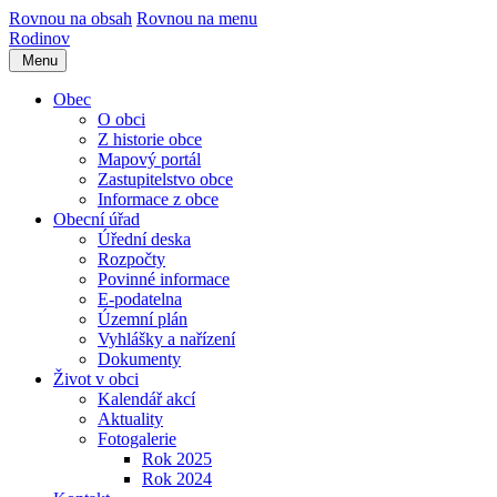
Rovnou na obsah
Rovnou na menu
Rodinov
Menu
Obec
O obci
Z historie obce
Mapový portál
Zastupitelstvo obce
Informace z obce
Obecní úřad
Úřední deska
Rozpočty
Povinné informace
E-podatelna
Územní plán
Vyhlášky a nařízení
Dokumenty
Život v obci
Kalendář akcí
Aktuality
Fotogalerie
Rok 2025
Rok 2024