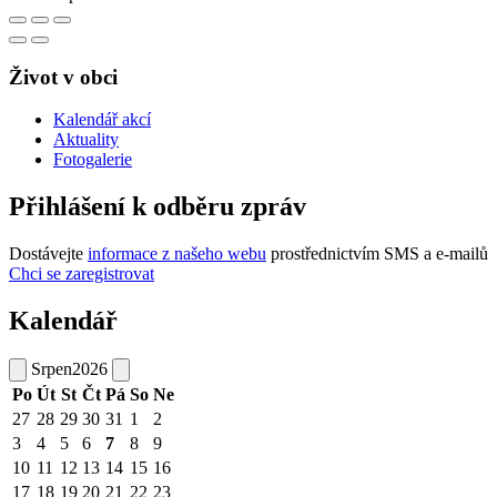
Život v obci
Kalendář akcí
Aktuality
Fotogalerie
Přihlášení k odběru zpráv
Dostávejte
informace z našeho webu
prostřednictvím SMS a e-mailů
Chci se zaregistrovat
Kalendář
Srpen
2026
Po
Út
St
Čt
Pá
So
Ne
27
28
29
30
31
1
2
3
4
5
6
7
8
9
10
11
12
13
14
15
16
17
18
19
20
21
22
23