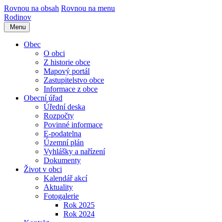
Rovnou na obsah
Rovnou na menu
Rodinov
Menu
Obec
O obci
Z historie obce
Mapový portál
Zastupitelstvo obce
Informace z obce
Obecní úřad
Úřední deska
Rozpočty
Povinné informace
E-podatelna
Územní plán
Vyhlášky a nařízení
Dokumenty
Život v obci
Kalendář akcí
Aktuality
Fotogalerie
Rok 2025
Rok 2024