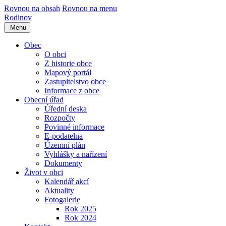
Rovnou na obsah
Rovnou na menu
Rodinov
Menu
Obec
O obci
Z historie obce
Mapový portál
Zastupitelstvo obce
Informace z obce
Obecní úřad
Úřední deska
Rozpočty
Povinné informace
E-podatelna
Územní plán
Vyhlášky a nařízení
Dokumenty
Život v obci
Kalendář akcí
Aktuality
Fotogalerie
Rok 2025
Rok 2024